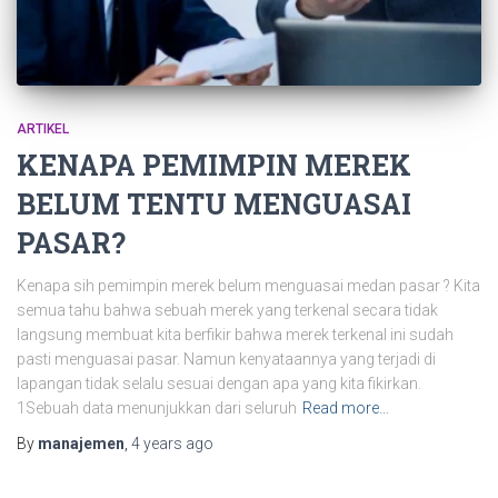
ARTIKEL
KENAPA PEMIMPIN MEREK
BELUM TENTU MENGUASAI
PASAR?
Kenapa sih pemimpin merek belum menguasai medan pasar ? Kita
semua tahu bahwa sebuah merek yang terkenal secara tidak
langsung membuat kita berfikir bahwa merek terkenal ini sudah
pasti menguasai pasar. Namun kenyataannya yang terjadi di
lapangan tidak selalu sesuai dengan apa yang kita fikirkan.
1Sebuah data menunjukkan dari seluruh
Read more…
By
manajemen
,
4 years
ago