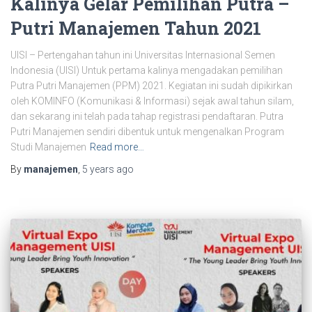
Kalinya Gelar Pemilihan Putra –
Putri Manajemen Tahun 2021
UISI – Pertengahan tahun ini Universitas Internasional Semen
Indonesia (UISI) Untuk pertama kalinya mengadakan pemilihan
Putra Putri Manajemen (PPM) 2021. Kegiatan ini sudah dipikirkan
oleh KOMINFO (Komunikasi & Informasi) sejak awal tahun silam,
dan sekarang ini telah pada tahap registrasi pendaftaran. Putra
Putri Manajemen sendiri dibentuk untuk mengenalkan Program
Studi Manajemen
Read more…
By
manajemen
,
5 years
ago