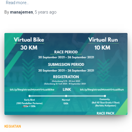
Read more…
By
manajemen
,
5 years
ago
KEGIATAN