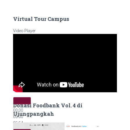
Virtual Tour Campus
Video Player
Donasi Foodbank Vol. 4 di
00:00
Ujungpangkah
00:00
05:54