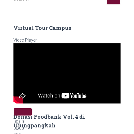
Virtual Tour Campus
Video Player
Donasi Foodbank Vol. 4 di
00:00
Ujungpangkah
00:00