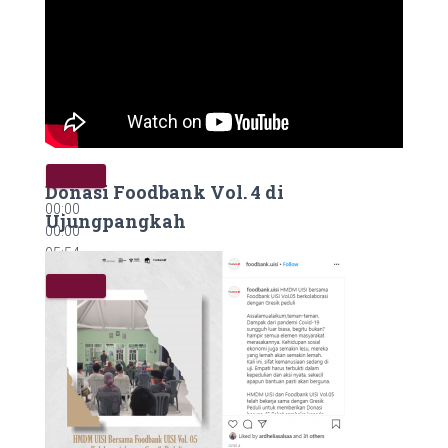
Donasi Foodbank Vol. 4 di
00:00
Ujungpangkah
00:00
05:54