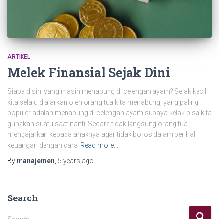
ARTIKEL
Melek Finansial Sejak Dini
Siapa disini yang masih menabung di celengan ayam? Sejak kecil
kita selalu diajarkan oleh orang tua kita menabung, yang paling
populer adalah menabung di celengan ayam supaya kelak bisa kita
gunakan suatu saat nanti. Secara tidak langsung orang tua
mengajarkan kepada anaknya agar tidak boros dalam perihal
keuangan dengan cara
Read more…
By
manajemen
,
5 years
ago
Search
Search …