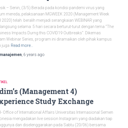
sik – Senin, (3/5) Berada pada kondisi pandemi virus yang
lum mereda, pelaksanaan MGWEEK 2020 (Management Week
I 2020) telah beralih menjadi serangkaian WEBINAR yang
langsung selama 5 hari secara berturut-turut dengan tema “The
iness Impacts Durng this COVID19 Outbreaks”. Dikemas
am Webinar Series, program ini diramaikan oleh pihak kampus
 juga
Read more…
manajemen
,
6 years
ago
IKEL
dim’s (Management 4)
xperience Study Exchange
I- Office of International Affairs Universitas Internasional Semen
onesia mengadakan live session Instagram yang diadakan tiap
ggunya dan diselenggarakan pada Sabtu (20/06) bersama