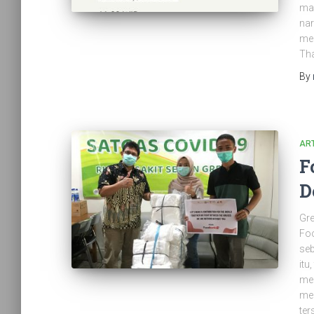
ma
nar
me
Tha
By
ART
F
D
Gre
Foo
seb
itu
me
me
ter