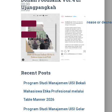
00:00
Ujungpangkah
00:00
05:54
Use Up/Down Arrow keys to increase or decre
Recent Posts
Program Studi Manajemen UISI Bekali
Mahasiswa Etika Profesional melalui
Table Manner 2026
Program Studi Manajemen UISI Gelar