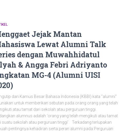
IKEL
enggaet Jejak Mantan
ahasiswa Lewat Alumni Talk
eries dengan Muwahhidatul
lyah & Angga Febri Adriyanto
ngkatan MG-4 (Alumni UISI
020)
gutip dari Kamus Besar Bahasa Indonesia (KBBI) kata “alumni”
unakan untuk memberikan sebutan pada orang orang yang telah
gikuti atau tamat dari sekolah atau perguruan tinggi.
angkan alumnus adalah ‘orang yang telah mengikuti atau tamat
i suatu sekolah atau perguruan tinggi’. Terkadang terlupakan
uah pentingnya kehadiran serta peran alumni pada Perguruan