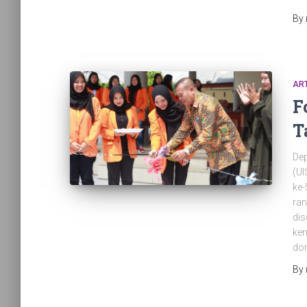
By
ART
F
T
Dep
(UI
ke-
ran
dis
ke
don
By