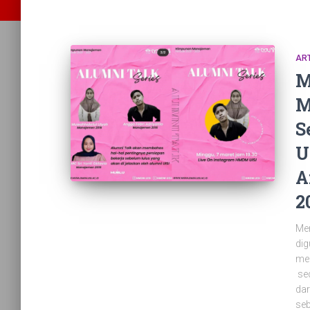
ART
M
M
S
U
A
2
Men
dig
men
sed
dar
seb