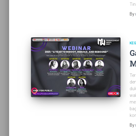
Tin
By
KEG
G
M
Ter
den
dul
wak
men
bag
ko
By