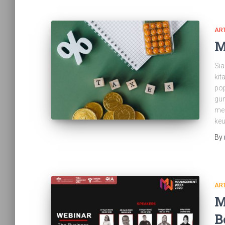
ART
M
Sia
kit
pop
gun
men
ke
By
ART
M
B