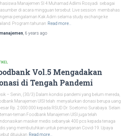
hasiswa Manajemen SI 4 Muhamad Adlimi Rosyadi sebagai
asumber di acara mingguan tersebut. Live session membahas
ngenai pengalaman Kak Adim selama study exchange ke
iland. Program tahunan
Read more…
manajemen
,
6 years
ago
IKEL
oodbank Vol.5 Mengadakan
onasi di Tengah Pandemi
sik – Senin, (30/3) Dalam kondisi pandemi yang belum mereda,
dbank Manajemen UISI telah menyalurkan donasi berupa uang
esar Rp. 2.000.000 kepada RSUD Dr. Soetomo Surabaya. Selain
, teman-teman Foodbank Manajemen UISI juga telah
ndonasikan masker medis sebanyak 400 pcs kepada tenaga
dis yang membutuhkan untuk penanganan Covid-19. Upaya
sebut ditujukan
Read more…