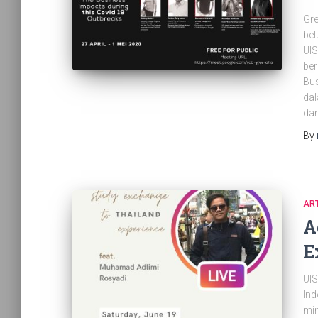
Gre
be
UIS
ber
Bus
dal
dan
By
ART
A
E
UIS
Ind
min