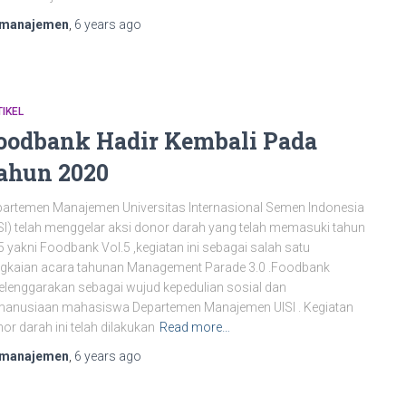
manajemen
,
6 years
ago
IKEL
oodbank Hadir Kembali Pada
ahun 2020
artemen Manajemen Universitas Internasional Semen Indonesia
SI) telah menggelar aksi donor darah yang telah memasuki tahun
5 yakni Foodbank Vol.5 ,kegiatan ini sebagai salah satu
gkaian acara tahunan Management Parade 3.0 .Foodbank
elenggarakan sebagai wujud kepedulian sosial dan
manusiaan mahasiswa Departemen Manajemen UISI . Kegiatan
or darah ini telah dilakukan
Read more…
manajemen
,
6 years
ago